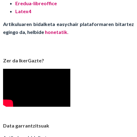
Eredua-libreoffice
Latex4
Artikuluaren bidalketa easychair plataformaren bitartez
egingo da, helbide
honetatik
.
Zer da IkerGazte?
Data garrantzitsuak