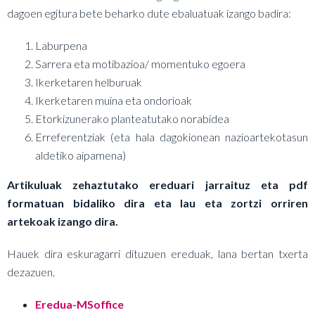
dagoen egitura bete beharko dute ebaluatuak izango badira:
Laburpena
Sarrera eta motibazioa/ momentuko egoera
Ikerketaren helburuak
Ikerketaren muina eta ondorioak
Etorkizunerako planteatutako norabidea
Erreferentziak (eta hala dagokionean nazioartekotasun
aldetiko aipamena)
Artikuluak zehaztutako ereduari jarraituz eta pdf
formatuan bidaliko dira eta lau eta zortzi orriren
artekoak izango dira.
Hauek dira eskuragarri dituzuen ereduak, lana bertan txerta
dezazuen.
Eredua-MSoffice