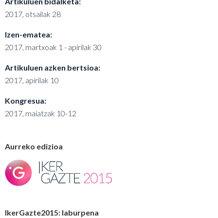
Artikuluen bidalketa:
2017, otsailak 28
Izen-ematea:
2017, martxoak 1 - apirilak 30
Artikuluen azken bertsioa:
2017, apirilak 10
Kongresua:
2017, maiatzak 10-12
Aurreko edizioa
IkerGazte2015: laburpena