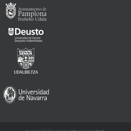
IkerGazte 2017 | Kudeaketa:
sartu
| Garapena:
Saretu