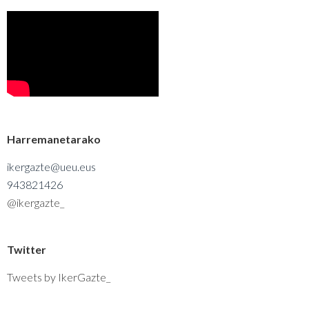
Harremanetarako
ikergazte@ueu.eus
943821426
@ikergazte_
Twitter
Tweets by IkerGazte_