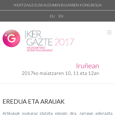
IKERTZAILE EUSKALDUNEN BIGARREN KONGRESUA
EU
EN
EREDUA ETA ARAUAK
Artikuluak euskaraz idatzita egongo dira. Jarraian adierazita